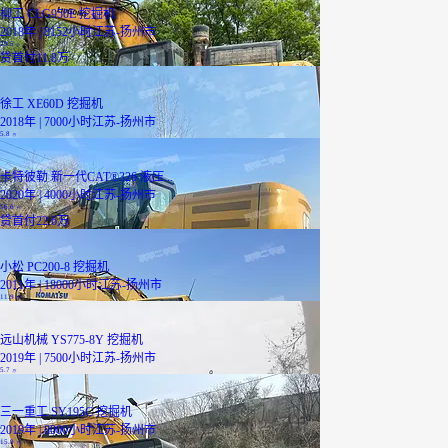
柳工 CLG950E 挖掘机
2018年 | 8152小时
江苏-扬州市
29.5
万
贷
首付11.8万
徐工 XE60D 挖掘机
2018年 | 7000小时
江苏-扬州市
5.8
万
卡特彼勒 新一代CAT®326 液压...
2020年 | 4000小时
江苏-扬州市
56.6
万
贷
首付22.6万
小松 PC200-8 挖掘机
2011年 | 18000小时
江苏-扬州市
11.9
万
远山机械 YS775-8Y 挖掘机
2019年 | 7500小时
江苏-扬州市
5.7
万
三一重工 SY195C 挖掘机
2019年 | 8000小时
江苏-扬州市
15.9
万