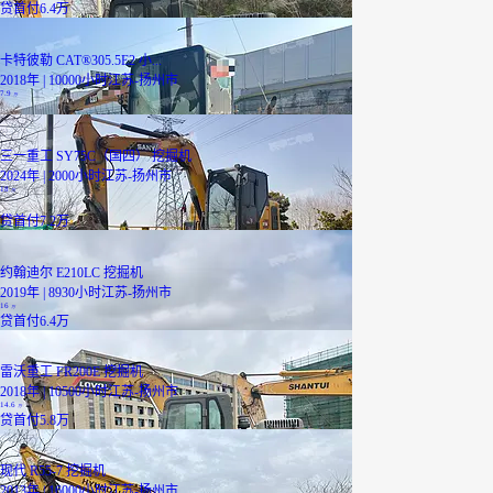
贷
首付6.4万
卡特彼勒 CAT®305.5E2 小...
2018年 | 10000小时
江苏-扬州市
7.9
万
三一重工 SY75C（国四） 挖掘机
2024年 | 2000小时
江苏-扬州市
18
万
贷
首付7.2万
约翰迪尔 E210LC 挖掘机
2019年 | 8930小时
江苏-扬州市
16
万
贷
首付6.4万
雷沃重工 FR200E 挖掘机
2018年 | 10500小时
江苏-扬州市
14.6
万
贷
首付5.8万
现代 R55-7 挖掘机
2013年 | 16000小时
江苏-扬州市