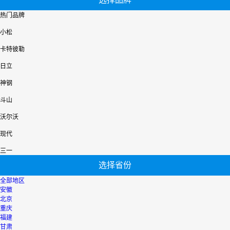
热门品牌
小松
卡特彼勒
日立
神钢
斗山
沃尔沃
现代
三一
选择省份
全部地区
安徽
北京
重庆
福建
甘肃