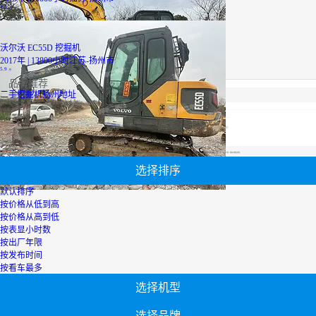
3.3
万
沃尔沃 EC55D 挖掘机
2017年 | 13800小时
江苏-扬州市
5.9
万
品牌推荐
二手挖掘机扬州地址
最优设备
广西二手挖掘机
轮式挖掘机报价
山河智能挖机报价表
履带式挖掘机价格
山河智能挖机报价表
二手压路机报价
小松60挖掘机价格
【二手挖掘机扬州地址】专区为您汇总有关二手挖掘机扬州地址有关的二手设备信息，提供二手挖掘机扬州地址转让,二手挖掘机扬州地址买卖,市场,包括二手挖掘机扬州地址报价，热卖品牌，热卖地区等；还可以直接看到为您精心挑选的二手挖掘机扬州地址相关的机械设备信息，包括其二手挖掘机扬州地址型号、二手挖掘机扬州地址参数、机型介绍、品牌介绍、新机价格信息等；
选择排序
默认排序
按价格从低到高
按价格从高到低
按表显小时数
按出厂年限
按发布时间
按看车最多
选择机型
选择品牌