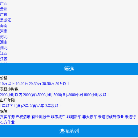
广西
贵州
广东
黑龙江
海南
河南
河北
湖南
湖北
江西
江苏
吉林
筛选
辽宁
宁夏
价格
内蒙古
10万以下
10-20万
20-30万
30-50万
50万以上
青海
表显小时数
上海
2000小时以内
2000(含)-5000小时
5000(含)-8000小时
8000小时及以上
陕西
出厂年限
山西
1年以下
1(含)-2年
2(含)-3年
3年及以上
山东
保障
四川
真实车源
产权清晰
有检测报告
非事故车
非翻新车
非大修车
未进行破碎作业
未进行
天津
石方作业
台湾
选择系列
西藏
新疆