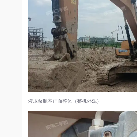
液压泵舱室正面整体（整机外观）