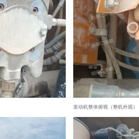
发动机整体俯视（整机外观）