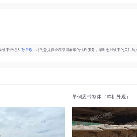
联系铁甲经纪人
孙乐乐
，将为您提供全程陪同看车的优质服务，感谢您对铁甲的关注与
单侧履带整体（整机外观）