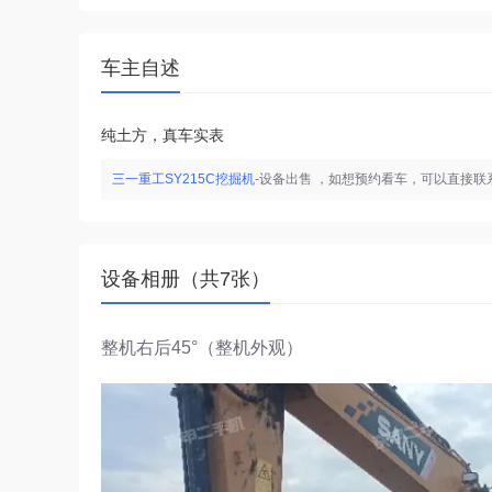
车主自述
纯土方，真车实表
三一重工SY215C挖掘机
-设备出售 ，如想预约看车，可以直接
设备相册（共7张）
整机右后45°（整机外观）