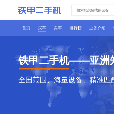
首页
买车
卖车
排行榜
业务介绍
铁甲二手机——亚洲
全国范围、海量设备、精准匹