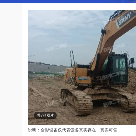
共7张图片
说明：合影设备仅代表设备真实存在，真实可售