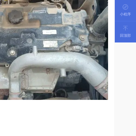
小程序
回顶部