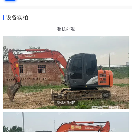
设备实拍
整机外观
整机左前45°