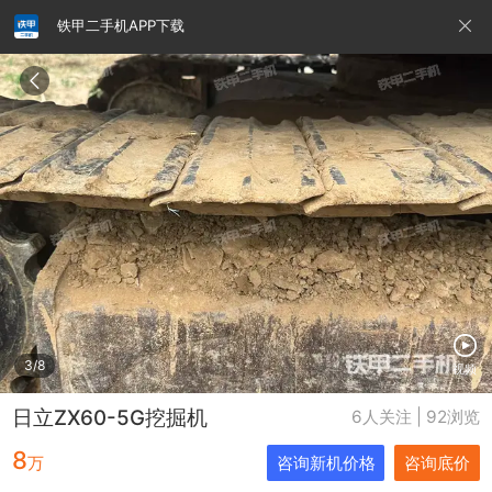
铁甲二手机APP下载
请输入手机号
提
交
即
表
示
您
同
铁甲龙总部
4000099032
认证经纪人
意
《隐
私
政
3/8
视频
策》
日立ZX60-5G挖掘机
6人关注 | 92浏览
8
万
咨询新机价格
咨询底价