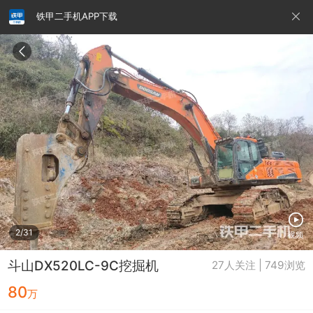
铁甲二手机APP下载
请输入手机号
提
交
即
表
示
您
同
铁甲龙总部
4000099032
认证经纪人
意
《隐
私
政
2/31
视频
策》
斗山DX520LC-9C挖掘机
27人关注 | 749浏览
80
万