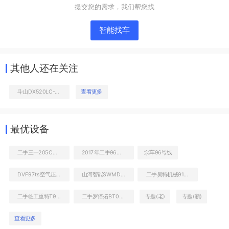
提交您的需求，我们帮您找
智能找车
其他人还在关注
斗山DX520LC-9C挖掘机
查看更多
右前45
最优设备
工作和回转装置
二手三一205C挖掘机
2017年二手96米前四后八冷藏车
泵车96号线
DVF97ts空气压缩机
山河智能SWMD97露天钻机
二手昊特机械918C装载机
二手临工重特T928C装载机
二手罗倍拓BT01051高空作业机械
专题(老)
专题(新)
查看更多