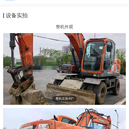
设备实拍
整机外观
整机左前45°