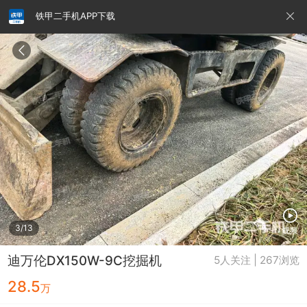
铁甲二手机APP下载
请输入手机号
提
交
即
表
示
您
同
铁甲龙总部
4000099032
认证经纪人
意
《隐
私
政
3/13
视频
策》
迪万伦DX150W-9C挖掘机
5人关注 | 267浏览
28.5
万