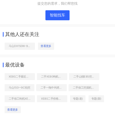
提交您的需求，我们帮您找
智能找车
其他人还在关注
斗山DX150W-9C挖掘机
查看更多
液压泵舱室正面整体
最优设备
XE80二手最近报价
二手XE80钩机最近报价
二手山猫E85挖掘机
斗山150一9C轮挖
二手一拖中州虎828C非公路自卸车
二手徐工挖掘机XE80多少钱转让
二手徐工钩机XE80的价格
XE80二手价格多少
专题(老)
专题(新)
查看更多