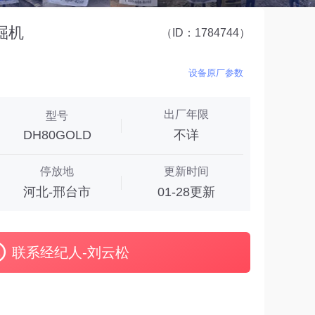
掘机
（ID：1784744）
设备原厂参数
出厂年限
型号
DH80GOLD
不详
停放地
更新时间
河北-邢台市
01-28更新
联系经纪人-刘云松