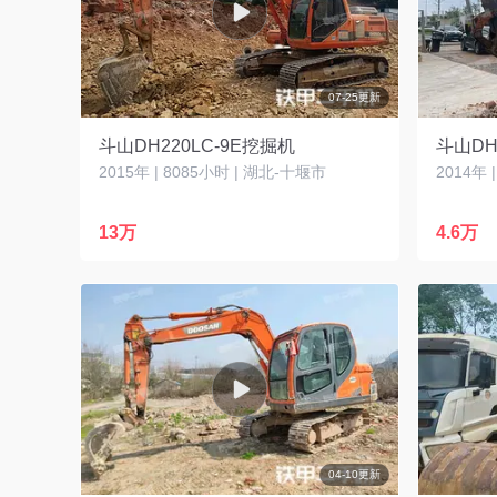
07-25更新
斗山DH220LC-9E挖掘机
斗山DH
2015年 | 8085小时 | 湖北-十堰市
2014年 
13万
4.6万
04-10更新