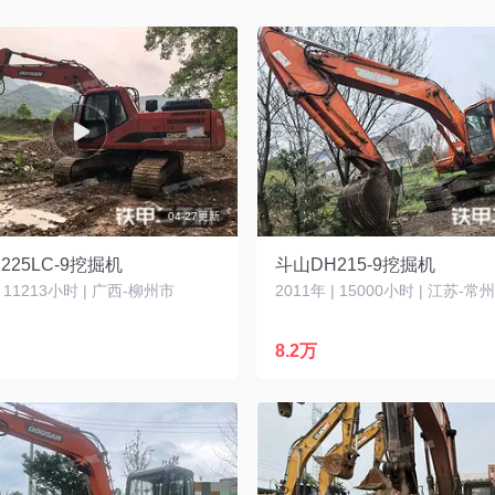
04-27更新
225LC-9挖掘机
斗山DH215-9挖掘机
| 11213小时 | 广西-柳州市
2011年 | 15000小时 | 江苏-常
8.2万